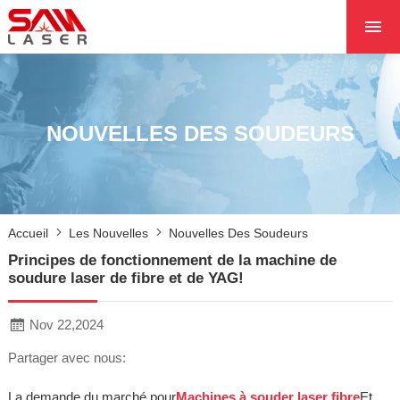
ACCUEIL
À PROPOS DE NOU
PRODUITS PRODUI
NOUVELLES DES SOUDEURS
LES PROJETS
LES NOUVELLES
CONTACTEZ NOUS
Accueil
Les Nouvelles
Nouvelles Des Soudeurs
NOYAU
Principes de fonctionnement de la machine de
soudure laser de fibre et de YAG!
Nov 22,2024
Partager avec nous:
La demande du marché pour
Machines à souder laser fibre
Et