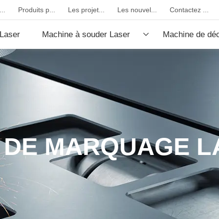
..
Produits p...
Les projet...
Les nouvel...
Contactez ...
Laser
Machine à souder Laser
Machine de dé
fibre
CO2
 DE MARQUAGE L