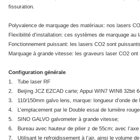
fissuration.
Polyvalence de marquage des matériaux: nos lasers CO2 
Flexibilité d’installation: ces systèmes de marquage au l
Fonctionnement puissant: les lasers CO2 sont puissants et
Marquage à grande vitesse: les graveurs laser CO2 ont 
Configuration générale
1. Tube laser RF
2. Beijing JCZ EZCAD carte; Appui WIN7 WIN8 32bit 64
3. 110/150mm galvo lens, marque: longueur d’onde de N
4. L’emplacement par le Double essai de lumière rouge e
5. SINO GALVO galvometer à grande vitesse;
6. Bureau avec hauteur de pilier z de 55cm; avec l’axe 
7. Utilisant le refroidissement à l’air, ainsi le volume d