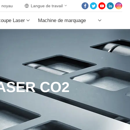
noyau
Langue de travail
ACCUEIL
coupe Laser
Machine de marquage
À PROPOS DE NOU
PRODUITS PRODUI
Laser
LES PROJETS
LES NOUVELLES
CONTACTEZ NOUS
ASER CO2
NOYAU