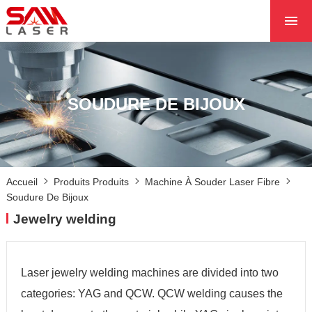
ACCUEIL
À PROPOS DE NOU
PRODUITS PRODUI
SOUDURE DE BIJOUX
LES PROJETS
LES NOUVELLES
CONTACTEZ NOUS
Accueil
Produits Produits
Machine À Souder Laser Fibre
NOYAU
Soudure De Bijoux
Jewelry welding
Laser jewelry welding machines are divided into two
categories: YAG and QCW. QCW welding causes the