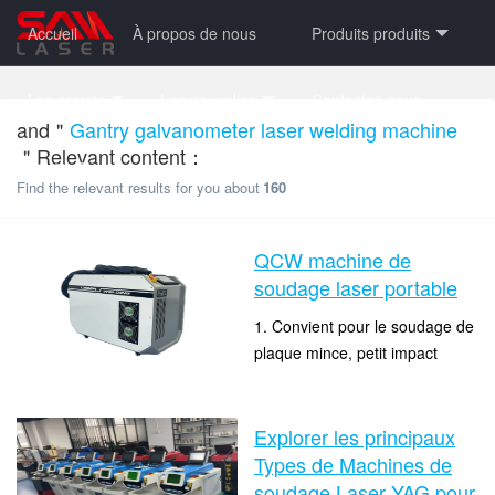
Accueil
À propos de nous
Produits produits
Les projets
Les nouvelles
Contactez nous
and＂
Gantry galvanometer laser welding machine
＂Relevant content：
noyau
Find the relevant results for you about
160
QCW machine de
soudage laser portable
1. Convient pour le soudage de
plaque mince, petit impact
thermique, aucune décoloration
time：2024-12-17 17:29:05
ou déformation des matériaux
clicks：14129
de soudure.2. La vitesse rapide
Explorer les principaux
...
Types de Machines de
soudage Laser YAG pour