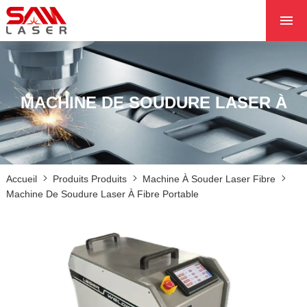
ACCUEIL
À PROPOS DE NOU
PRODUITS PRODUI
MACHINE DE SOUDURE LASER À
LES PROJETS
LES NOUVELLES
CONTACTEZ NOUS
Accueil
Produits Produits
Machine À Souder Laser Fibre
NOYAU
Machine De Soudure Laser À Fibre Portable
FIBRE PORTABLE