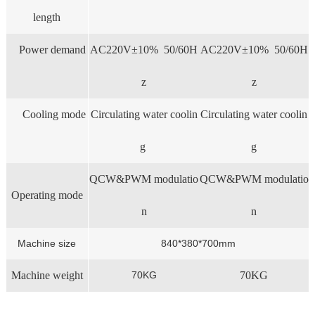
length
Power demand
AC220V±10% 50/60H
AC220V±10% 50/60H
z
z
Cooling mode
Circulating water coolin
Circulating water coolin
g
g
QCW&PWM modulatio
QCW&PWM modulatio
Operating mode
n
n
Machine size
840*380*700mm
Machine weight
70KG
70KG