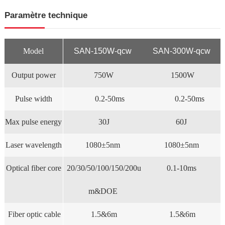
Paramètre technique
Model
SAN-150W-qcw
SAN-300W-qcw
Output power
750W
1500W
Pulse width
0.2-50ms
0.2-50ms
Max pulse energy
30J
60J
Laser wavelength
1080±5nm
1080±5nm
Optical fiber core
20/30/50/100/150/200u
0.1-10ms
m&DOE
Fiber optic cable
1.5&6m
1.5&6m