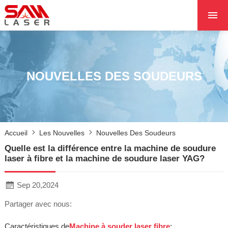
ACCUEIL
À PROPOS DE NOU
PRODUITS PRODUI
NOUVELLES DES SOUDEURS
LES PROJETS
LES NOUVELLES
CONTACTEZ NOUS
Accueil
Les Nouvelles
Nouvelles Des Soudeurs
NOYAU
Quelle est la différence entre la machine de soudure
laser à fibre et la machine de soudure laser YAG?
Sep 20,2024
Partager avec nous:
Caractéristiques de
Machine à souder laser fibre
: