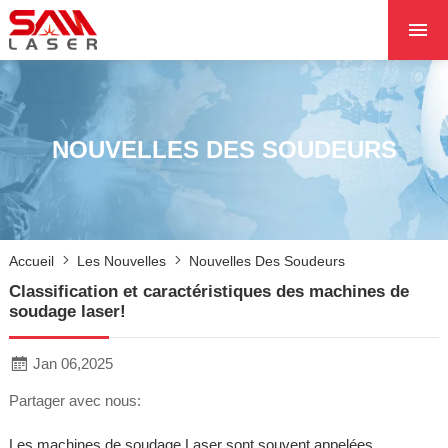
ACCUEIL
À PROPOS DE NOU
PRODUITS PRODUI
NOUVELLES DES SOUDEURS
LES PROJETS
LES NOUVELLES
CONTACTEZ NOUS
Accueil
Les Nouvelles
Nouvelles Des Soudeurs
NOYAU
Classification et caractéristiques des machines de
soudage laser!
Jan 06,2025
Partager avec nous:
Les machines de soudage Laser sont souvent appelées