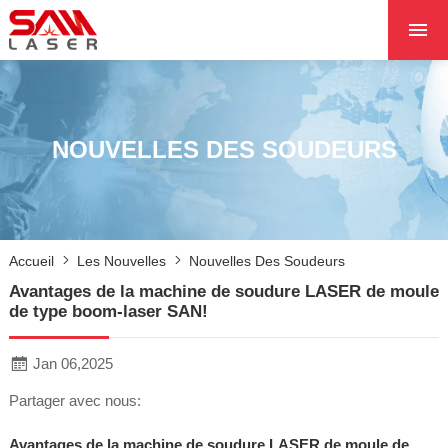
ACCUEIL
À PROPOS DE NOU
PRODUITS PRODUI
NOUVELLES DES SOUDEURS
LES PROJETS
LES NOUVELLES
CONTACTEZ NOUS
Accueil
Les Nouvelles
Nouvelles Des Soudeurs
NOYAU
Avantages de la machine de soudure LASER de moule
de type boom-laser SAN!
Jan 06,2025
Partager avec nous:
Avantages de la machine de soudure LASER de moule de