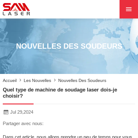
ACCUEIL
À PROPOS DE NOU
PRODUITS PRODUI
NOUVELLES DES SOUDEURS
LES PROJETS
LES NOUVELLES
CONTACTEZ NOUS
Accueil
Les Nouvelles
Nouvelles Des Soudeurs
NOYAU
Quel type de machine de soudage laser dois-je
choisir?
Jul 29,2024
Partager avec nous:
Dans cet article, nous allons prendre un peu de temps pour vous