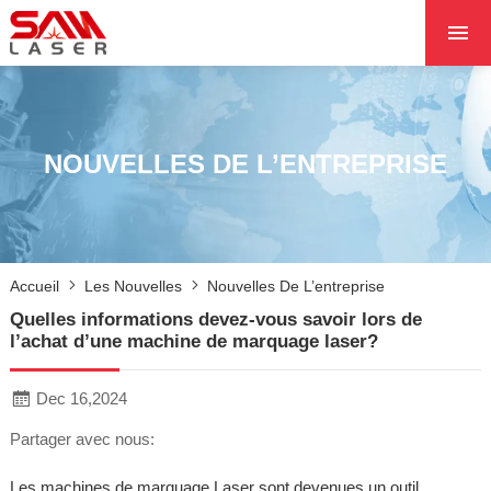
ACCUEIL
À PROPOS DE NOU
PRODUITS PRODUI
NOUVELLES DE L’ENTREPRISE
LES PROJETS
LES NOUVELLES
CONTACTEZ NOUS
Accueil
Les Nouvelles
Nouvelles De L’entreprise
NOYAU
Quelles informations devez-vous savoir lors de
l’achat d’une machine de marquage laser?
Dec 16,2024
Partager avec nous:
Les machines de marquage Laser sont devenues un outil