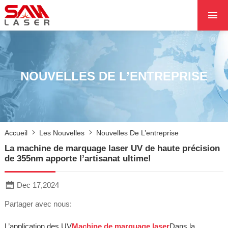
ACCUEIL
À PROPOS DE NOU
PRODUITS PRODUI
NOUVELLES DE L’ENTREPRISE
LES PROJETS
LES NOUVELLES
CONTACTEZ NOUS
Accueil
Les Nouvelles
Nouvelles De L’entreprise
NOYAU
La machine de marquage laser UV de haute précision
de 355nm apporte l’artisanat ultime!
Dec 17,2024
Partager avec nous:
L’application des UV
Machine de marquage laser
Dans la