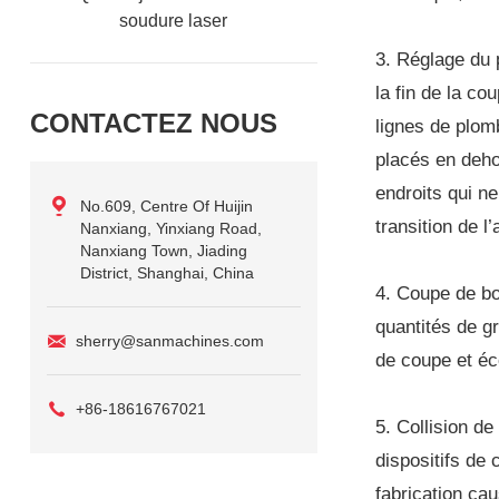
soudure laser
3. Réglage du p
la fin de la co
CONTACTEZ NOUS
lignes de plomb
placés en deho
endroits qui ne
No.609, Centre Of Huijin
transition de 
Nanxiang, Yinxiang Road,
Nanxiang Town, Jiading
District, Shanghai, China
4. Coupe de bo
quantités de g
sherry@sanmachines.com
de coupe et éc
+86-18616767021
5. Collision d
dispositifs de
fabrication cau