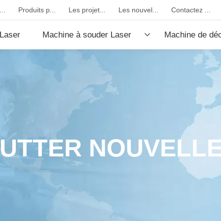
..
Produits p...
Les projet...
Les nouvel...
Contactez ...
Laser
Machine à souder Laser
Machine de dé
fibre
CO2
UTTER NOUVELL