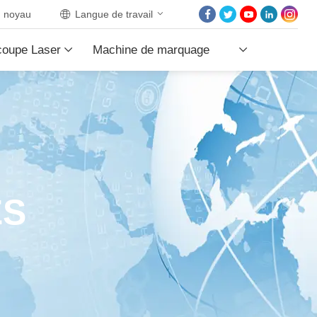
noyau
Langue de travail
ACCUEIL
coupe Laser
Machine de marquage
À PROPOS DE NOU
PRODUITS PRODUI
Laser
LES PROJETS
LES NOUVELLES
CONTACTEZ NOUS
ES
NOYAU