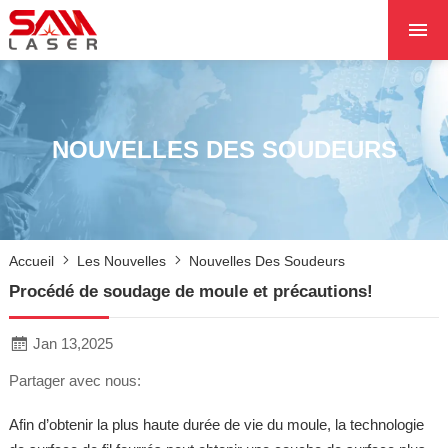
ACCUEIL
À PROPOS DE NOU
PRODUITS PRODUI
NOUVELLES DES SOUDEURS
LES PROJETS
LES NOUVELLES
CONTACTEZ NOUS
Accueil
Les Nouvelles
Nouvelles Des Soudeurs
NOYAU
Procédé de soudage de moule et précautions!
Jan 13,2025
Partager avec nous:
Afin d’obtenir la plus haute durée de vie du moule, la technologie