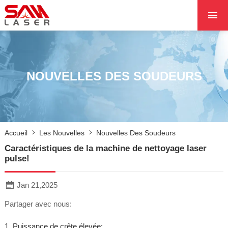
ACCUEIL
À PROPOS DE NOU
PRODUITS PRODUI
NOUVELLES DES SOUDEURS
LES PROJETS
LES NOUVELLES
CONTACTEZ NOUS
Accueil
Les Nouvelles
Nouvelles Des Soudeurs
NOYAU
Caractéristiques de la machine de nettoyage laser
pulse!
Jan 21,2025
Partager avec nous:
1. Puissance de crête élevée: