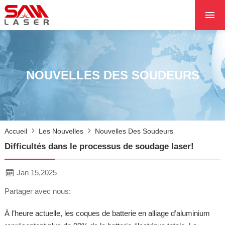
ACCUEIL
À PROPOS DE NOU
PRODUITS PRODUI
NOUVELLES DES SOUDEURS
LES PROJETS
LES NOUVELLES
CONTACTEZ NOUS
Accueil
Les Nouvelles
Nouvelles Des Soudeurs
NOYAU
Difficultés dans le processus de soudage laser!
Jan 15,2025
Partager avec nous:
À l’heure actuelle, les coques de batterie en alliage d’aluminium