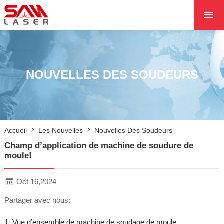
ACCUEIL
À PROPOS DE NOU
PRODUITS PRODUI
NOUVELLES DES SOUDEURS
LES PROJETS
LES NOUVELLES
CONTACTEZ NOUS
Accueil
Les Nouvelles
Nouvelles Des Soudeurs
NOYAU
Champ d’application de machine de soudure de
moule!
Oct 16,2024
Partager avec nous:
1. Vue d’ensemble de machine de soudage de moule