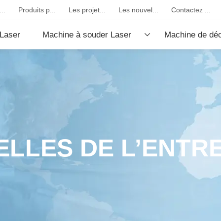
..
Produits p...
Les projet...
Les nouvel...
Contactez ...
Laser
Machine à souder Laser
Machine de dé
fibre
CO2
LLES DE L’ENTR