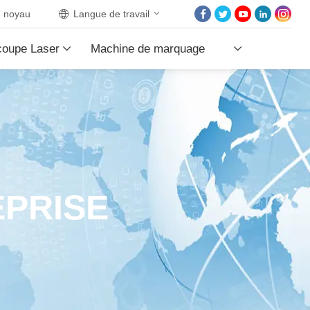
noyau
Langue de travail
ACCUEIL
coupe Laser
Machine de marquage
À PROPOS DE NOU
PRODUITS PRODUI
Laser
LES PROJETS
LES NOUVELLES
CONTACTEZ NOUS
EPRISE
NOYAU