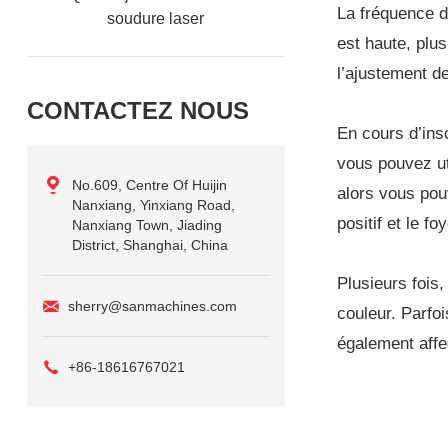
La fréquence d
soudure laser
est haute, plus
l’ajustement d
CONTACTEZ NOUS
En cours d’insc
vous pouvez uti
No.609, Centre Of Huijin
alors vous pou
Nanxiang, Yinxiang Road,
positif et le f
Nanxiang Town, Jiading
District, Shanghai, China
Plusieurs fois,
sherry@sanmachines.com
couleur. Parfoi
également affe
+86-18616767021