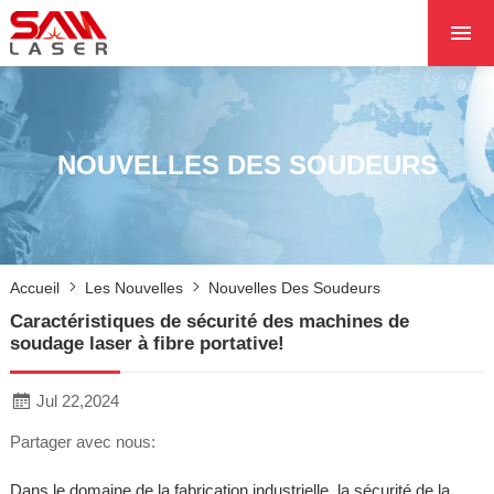
ACCUEIL
À PROPOS DE NOU
PRODUITS PRODUI
NOUVELLES DES SOUDEURS
LES PROJETS
LES NOUVELLES
CONTACTEZ NOUS
Accueil
Les Nouvelles
Nouvelles Des Soudeurs
NOYAU
Caractéristiques de sécurité des machines de
soudage laser à fibre portative!
Jul 22,2024
Partager avec nous:
Dans le domaine de la fabrication industrielle, la sécurité de la