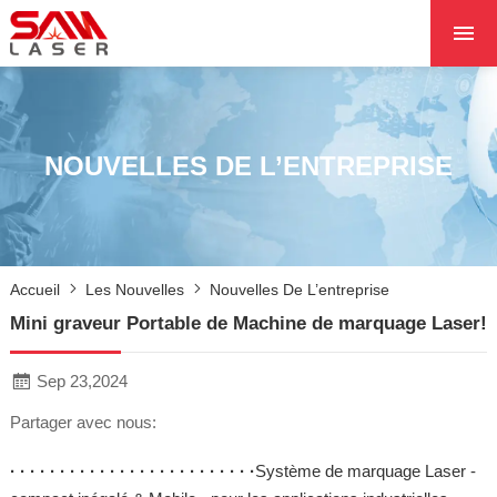
ACCUEIL
À PROPOS DE NOU
PRODUITS PRODUI
NOUVELLES DE L’ENTREPRISE
LES PROJETS
LES NOUVELLES
CONTACTEZ NOUS
Accueil
Les Nouvelles
Nouvelles De L’entreprise
NOYAU
Mini graveur Portable de Machine de marquage Laser!
Sep 23,2024
Partager avec nous:
· · · · · · · · · · · · · · · · · · · · · · · · ·
Système de marquage Laser -