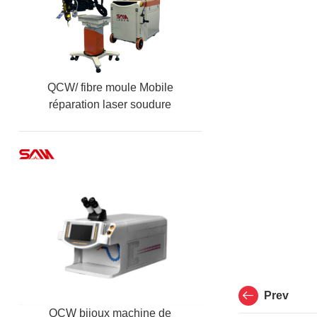
QCW/ fibre moule Mobile
réparation laser soudure
machine
Prev
QCW bijoux machine de