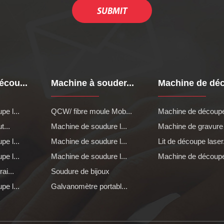
écou...
Machine à souder...
Machine de déc
e l...
QCW/ fibre moule Mob...
Machine de découpe 
t...
Machine de soudure l...
Machine de gravure l
e l...
Machine de soudure l...
Lit de découpe laser.
e l...
Machine de soudure l...
Machine de découpe 
ai...
Soudure de bijoux
e l...
Galvanomètre portabl...