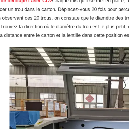
 de découpe Laser CO2
Chaque fois qu’il se met en place, u
er un trou dans le carton. Déplacez-vous 20 fois pour percer
observant ces 20 trous, on constate que le diamètre des tr
 Trouvez la direction où le diamètre du trou est le plus petit, 
 distance entre le carton et la lentille dans cette position es