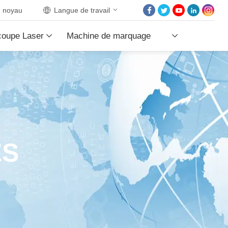
noyau
Langue de travail
ACCUEIL
coupe Laser
Machine de marquage
À PROPOS DE NOU
PRODUITS PRODUI
Laser
LES PROJETS
LES NOUVELLES
CONTACTEZ NOUS
ES
NOYAU