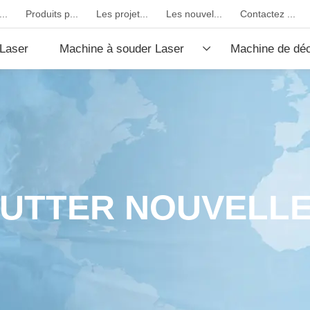
..
Produits p...
Les projet...
Les nouvel...
Contactez ...
Laser
Machine à souder Laser
Machine de dé
fibre
CO2
UTTER NOUVELL