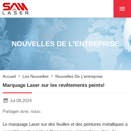
ACCUEIL
À PROPOS DE NOU
PRODUITS PRODUI
NOUVELLES DE L’ENTREPRISE
LES PROJETS
LES NOUVELLES
CONTACTEZ NOUS
Accueil
Les Nouvelles
Nouvelles De L’entreprise
NOYAU
Marquage Laser sur les revêtements peints!
Jul 08,2024
Partager avec nous:
Le marquage Laser sur des feuilles et des peintures métalliques a