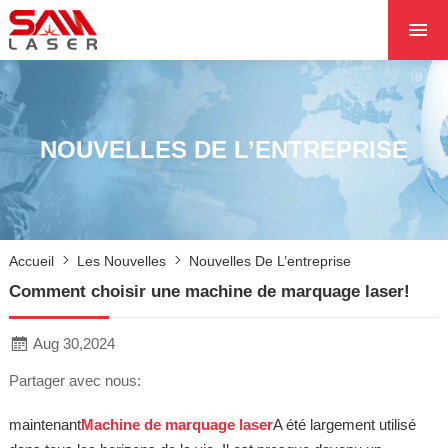
ACCUEIL
À PROPOS DE NOU
PRODUITS PRODUI
NOUVELLES DE L’ENTREPRISE
LES PROJETS
LES NOUVELLES
CONTACTEZ NOUS
Accueil
Les Nouvelles
Nouvelles De L’entreprise
NOYAU
Comment choisir une machine de marquage laser!
Aug 30,2024
Partager avec nous:
maintenant
Machine de marquage laser
A été largement utilisé