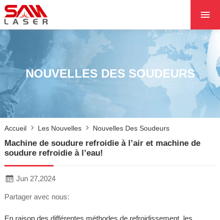
ACCUEIL
À PROPOS DE NOU
PRODUITS PRODUI
NOUVELLES DES SOUDEURS
LES PROJETS
LES NOUVELLES
CONTACTEZ NOUS
Accueil
Les Nouvelles
Nouvelles Des Soudeurs
NOYAU
Machine de soudure refroidie à l’air et machine de
soudure refroidie à l’eau!
Jun 27,2024
Partager avec nous:
En raison des différentes méthodes de refroidissement, les