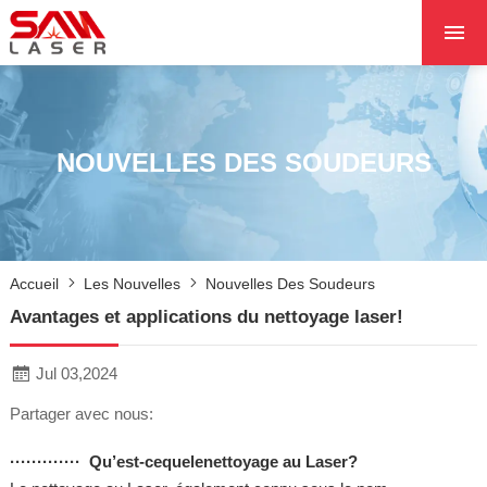
ACCUEIL
À PROPOS DE NOU
PRODUITS PRODUI
NOUVELLES DES SOUDEURS
LES PROJETS
LES NOUVELLES
CONTACTEZ NOUS
Accueil
Les Nouvelles
Nouvelles Des Soudeurs
NOYAU
Avantages et applications du nettoyage laser!
Jul 03,2024
Partager avec nous:
·············
Qu’est-cequelenettoyage au Laser?