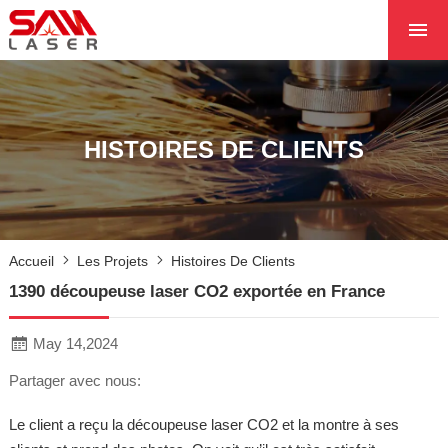
ACCUEIL
À PROPOS DE NOU
PRODUITS PRODUI
HISTOIRES DE CLIENTS
LES PROJETS
LES NOUVELLES
CONTACTEZ NOUS
Accueil
Les Projets
Histoires De Clients
NOYAU
1390 découpeuse laser CO2 exportée en France
May 14,2024
Partager avec nous:
Le client a reçu la découpeuse laser CO2 et la montre à ses